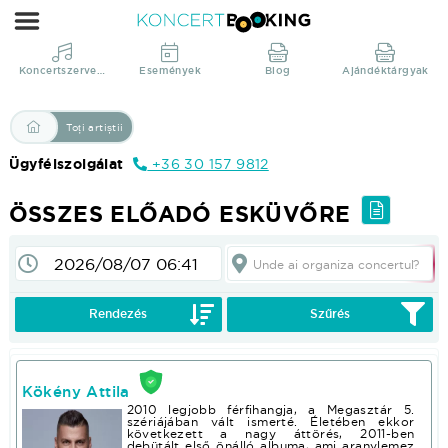
Összes
előadó
esküvőre
Koncertszervezés
Események
Blog
Ajándéktárgyak
|
KoncertBooking
Toți artiștii
Direct
Ügyfélszolgálat
+36 30 157 9812
din
productie!
ÖSSZES ELŐADÓ ESKÜVŐRE
Unde ai organiza concertul?
Pentru a vedea prețurile și pentru folosința altor funcții; Vă rugăm :login sau :registrate!
Rendezés
Szűrés
Kökény Attila
2010 legjobb férfihangja, a Megasztár 5.
szériájában vált ismerté. Életében ekkor
következett a nagy áttörés, 2011-ben
debütált első önálló albuma, ami aranylemez