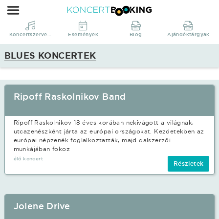
Koncertbooking
|
Koncertszervezés
Koncertszervezés
Események
Blog
Ajándéktárgyak
|
BLUES KONCERTEK
Koncertek
|
fellépések
Ripoff Raskolnikov Band
Blues
stílusban.
Ripoff Raskolnikov 18 éves korában nekivágott a világnak,
utcazenészként járta az európai országokat. Kezdetekben az
európai népzenék foglalkoztatták, majd dalszerzői
munkájában fokoz
élő koncert
Részletek
Jolene Drive