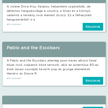
A Jolene Drive friss, fiatalos, helyenként csipkelődő, de
dallamos hangzásvilága a country, a blues és a könnyű,
valamint a kemény rock elemeit ötvözi. Ez a felhasznált
hangszerekből is a
élő koncert
Részletek
Pablo and the Escobars
Ez az oldal cookie-kat használ
Adatainak biztonsága fontos számunkra
A Pablo and the Escobars jelenleg azon kevés alkotó fiatal
blues rock csapatok közé tartozik, akik az autentikus 80-as
Weboldalunk a felhasználói élmény növelése, a
évek texasi soundját keverik pop és grunge elemekkel,
kényelmes felhasználás és a weboldal védelme
Hendrix és Stevie R
érdekében cookie-kat használ.
élő koncert
Részletek
Minden cookie elfogadása