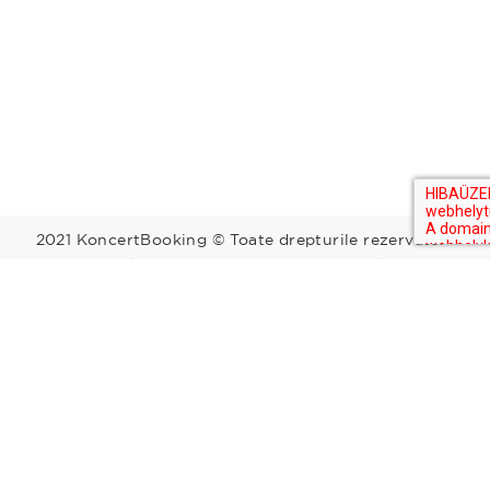
2021 KoncertBooking © Toate drepturile rezervate.
Kapcsolat | Telefonszám: +36 30 157 9812 | E-mail:
info@koncertbooking.com |
Megyék
Régiók