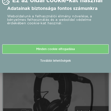
Ez az oldal cookie-kat használ
Adatainak biztonsága fontos számunkra
Weboldalunk a felhasználói élmény növelése, a
kényelmes felhasználás és a weboldal védelme
érdekében cookie-kat használ.
Trabarna Lorán barnabás 2026/08/13 19:00 .
Miskolc .
2026.08.13 19:00 UTC+2
Részletek
Minden cookie elfogadása
További lehetőségek