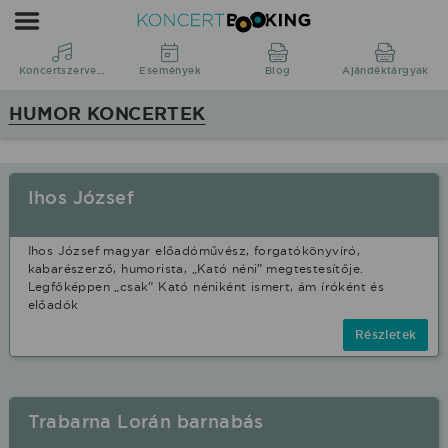
Koncertbooking
|
Koncertszervezés
Koncertszervezés
Események
Blog
Ajándéktárgyak
|
HUMOR KONCERTEK
Koncertek
|
fellépések
Ihos József
Humor
stílusban.
Ihos József magyar előadóművész, forgatókönyvíró,
kabarészerző, humorista, „Kató néni” megtestesítője.
Legfőképpen „csak” Kató néniként ismert, ám íróként és
előadók
Részletek
Trabarna Lorán barnabás