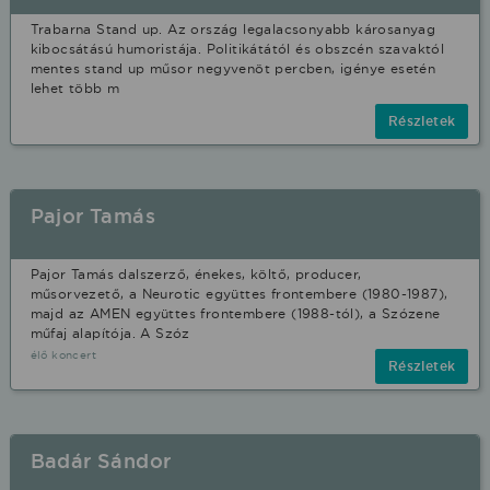
Trabarna Stand up. Az ország legalacsonyabb károsanyag
kibocsátású humoristája. Politikátától és obszcén szavaktól
mentes stand up műsor negyvenöt percben, igénye esetén
lehet több m
Részletek
Pajor Tamás
Pajor Tamás dalszerző, énekes, költő, producer,
műsorvezető, a Neurotic együttes frontembere (1980-1987),
majd az AMEN együttes frontembere (1988-tól), a Szózene
műfaj alapítója. A Szóz
élő koncert
Részletek
Badár Sándor