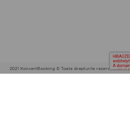
2021 KoncertBooking © Toate drepturile rezervate.
Kapcsolat | Telefonszám: +36 30 157 9812 | E-mail:
info@koncertbooking.com |
Megyék
Régiók