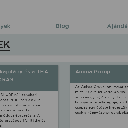
yek
Blog
Ajándé
EK
 kapitány és a THA
Anima Group
DRAS
Az Anima Group, az immár t
mint 20 éve működő Anima
 SHUDRAS” zenekari
vonósnégyes(Reményi Ede-dí
ansz 2010-ben alakult
könnyűzenei alteregója, ahol
en és azóta hazánkban
csapat egy ütősselkiegészülv
állóan, a maszkos
csakis könnyűzenei daraboka
módot népszerűsíti. A
g országos TV, Rádió és
ál