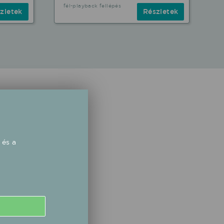
fél-playback fellépés
zletek
Részletek
 és a