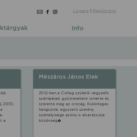
Logare
|
Registrare
ktárgyak
Info
Mészáros János Elek
öbb
2012-ben a Csillag születik negyedik
szériájának győzteseként ismerte és
j 2013)
szerette meg az ország. Különleges
 a
hangszíne, egyszerű szerény
e,
személyisége azóta is elvarázsolja
t a
közönség�