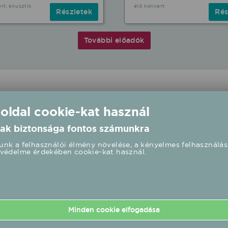
rt, akusztik
élő koncert
Részletek
Rés
További előadók
 oldal cookie-kat használ
ak biztonsága fontos számunkra
nk a felhasználói élmény növelése, a kényelmes felhasználás
védelme érdekében cookie-kat használ.
Minden cookie elfogadása