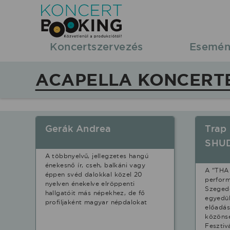
Koncertbooking
|
Koncertszervezés
Esemén
Koncertszervezés
ACAPELLA KONCERT
|
Koncertek
Gerák Andrea
Trap
|
SHU
A többnyelvű, jellegzetes hangú
fellépések
énekesnő ír, cseh, balkáni vagy
A “THA
éppen svéd dalokkal közel 20
perform
nyelven énekelve elröppenti
Acapella
Szeged
hallgatóit más népekhez, de fő
egyedül
profiljaként magyar népdalokat
előadás
stílusban.
közönsé
Fesztiv