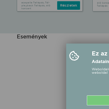
acapella fellépés, fél-
élő konce
Részletek
playback fellépés, élő
fellépés
koncert
Események
Ez az
Adatain
Weboldalu
weboldal 