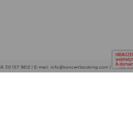
36 30 157 9812 | E-mail: info@koncertbooking.com |
Stílusok
Táncprodukciók
Gyerekműsorok
Műsorvezetők
DJ-k
Egyéb stílus
Rock
Tribute zenekarok
Youtuber