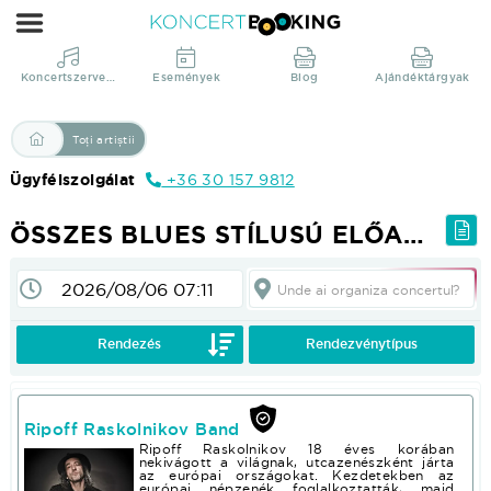
Összes
Blues
stílusú
Koncertszervezés
Események
Blog
Ajándéktárgyak
előadó
|
Toți artiștii
KoncertBooking
Ügyfélszolgálat
+36 30 157 9812
Direct
din
ÖSSZES BLUES STÍLUSÚ ELŐADÓ
productie!
Unde ai organiza concertul?
Pentru a vedea prețurile și pentru folosința altor funcții; Vă rugăm :login sau :registrate!
Rendezés
Rendezvénytípus
Ripoff Raskolnikov Band
Ripoff Raskolnikov 18 éves korában
nekivágott a világnak, utcazenészként járta
az európai országokat. Kezdetekben az
európai népzenék foglalkoztatták, majd