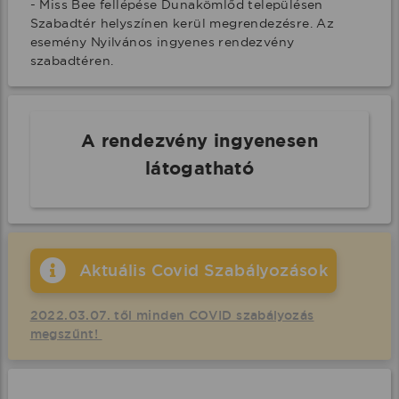
- Miss Bee fellépése Dunakömlőd településen 
Szabadtér helyszínen kerül megrendezésre. Az 
esemény Nyilvános ingyenes rendezvény 
szabadtéren.
A rendezvény ingyenesen
látogatható
Aktuális Covid Szabályozások
2022.03.07. től minden COVID szabályozás
megszűnt!