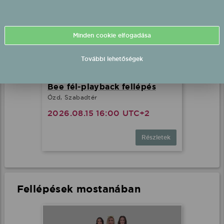
Minden cookie elfogadása
További lehetőségek
Bestiák Retro Őrület - Miss
Bee fél-playback fellépés
Ózd, Szabadtér
2026.08.15 16:00 UTC+2
Részletek
Fellépések mostanában