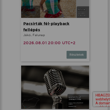
Pacsirták fél-playback
fellépés
Jákó, Falunap
2026.08.01 20:00 UTC+2
Részletek