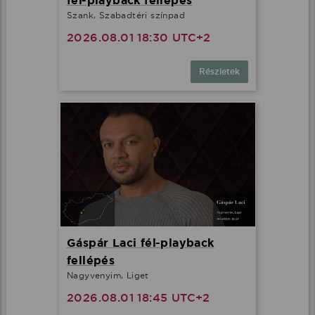
fél-playback fellépés
Szank, Szabadtéri színpad
2026.08.01 18:30 UTC+2
Részletek
Gáspár Laci fél-playback
fellépés
Nagyvenyim, Liget
2026.08.01 18:45 UTC+2