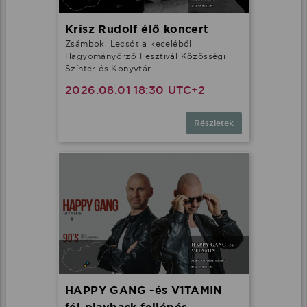
Krisz Rudolf élő koncert
Zsámbok, Lecsót a keceléből
Hagyományőrző Fesztivál Közösségi
Színtér és Könyvtár
2026.08.01 18:30 UTC+2
Részletek
HAPPY GANG -és V1TAMIN