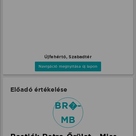
Újfehértó, Szabadtér
Navigáció megnyitása új lapon
Előadó értékelése
BR�-
MB