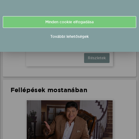
Bestiák Retro Őrület - Miss
Minden cookie elfogadása
Bee fél-playback fellépés
Nemesbikk, Szabadtér
További lehetőségek
2026.08.15 19:00 UTC+2
Részletek
Fellépések mostanában