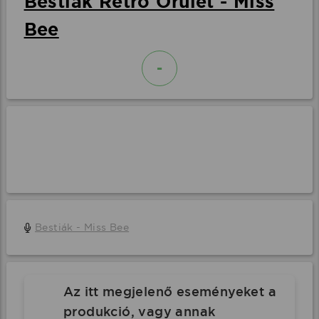
Bestiák Retro Őrület - Miss
Bee
-
Bestiák - Miss Bee
Az itt megjelenő eseményeket a
produkció, vagy annak