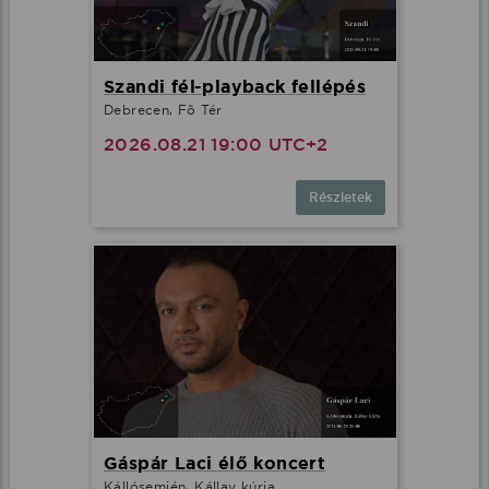
Szandi fél-playback fellépés
Debrecen, Fõ Tér
2026.08.21 19:00 UTC+2
Részletek
Gáspár Laci élő koncert
Kállósemjén, Kállay kúria