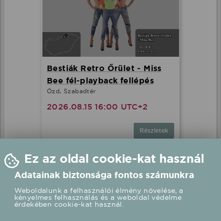
Bestiák Retro Őrület - Miss
Bee fél-playback fellépés
Ózd, Szabadtér
2026.08.15 16:00 UTC+2
Részletek
Ez az oldal cookie-kat használ
Adatainak biztonsága fontos számunkra
Weboldalunk a felhasználói élmény növelése, a
kényelmes felhasználás és a weboldal védelme
érdekében cookie-kat használ.