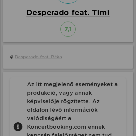
Desperado feat. Timi
7,1
Desperado feat. Réka
Az itt megjelenő eseményeket a
produkció, vagy annak
képviselője rögzítette. Az
oldalon lévő információk
valódiságáért a
Koncertbooking.com ennek
kapcsán felelősséget nem tud