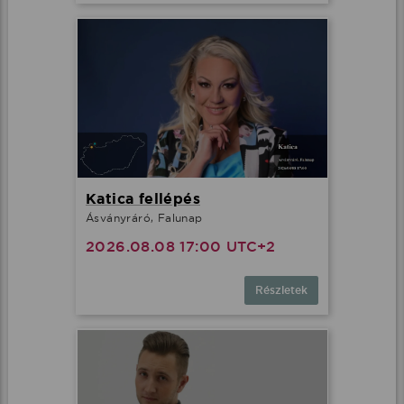
Katica fellépés
Ásványráró, Falunap
2026.08.08 17:00 UTC+2
Részletek