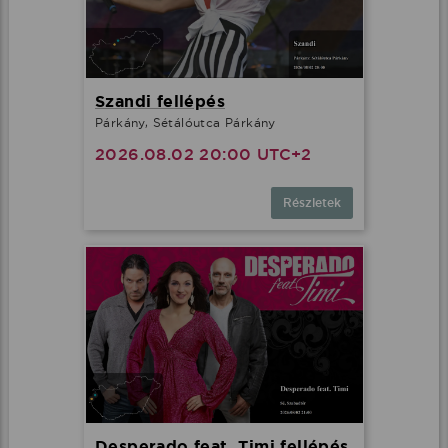
Szandi fellépés
Párkány, Sétálóutca Párkány
2026.08.02 20:00 UTC+2
Részletek
Desperado feat. Timi fellépés