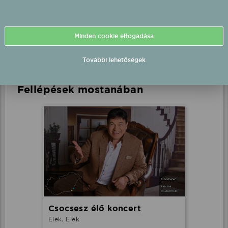
2026.08.15 21:30 UTC+2
Minden cookie elfogadása
Részletek
További lehetőségek
Fellépések mostanában
Csocsesz élő koncert
Elek, Elek