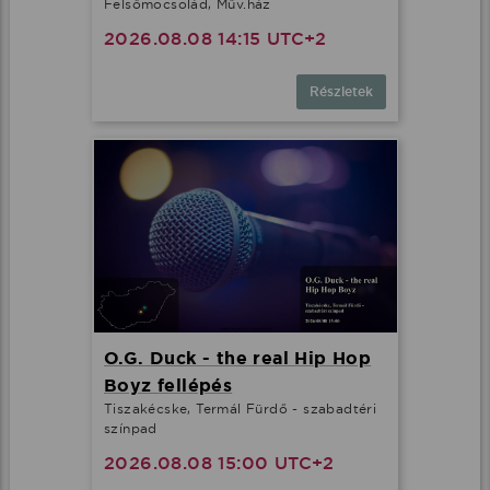
Felsőmocsolád, Műv.ház
2026.08.08 14:15 UTC+2
Részletek
O.G. Duck - the real Hip Hop
Boyz fellépés
Tiszakécske, Termál Fürdő - szabadtéri
színpad
2026.08.08 15:00 UTC+2