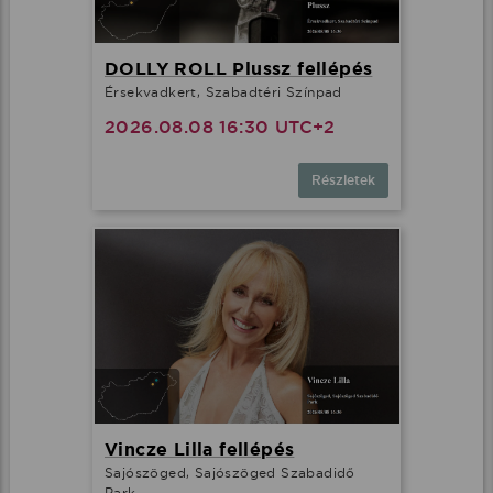
DOLLY ROLL Plussz fellépés
Érsekvadkert, Szabadtéri Színpad
2026.08.08 16:30 UTC+2
Részletek
Vincze Lilla fellépés
Sajószöged, Sajószöged Szabadidő
Park