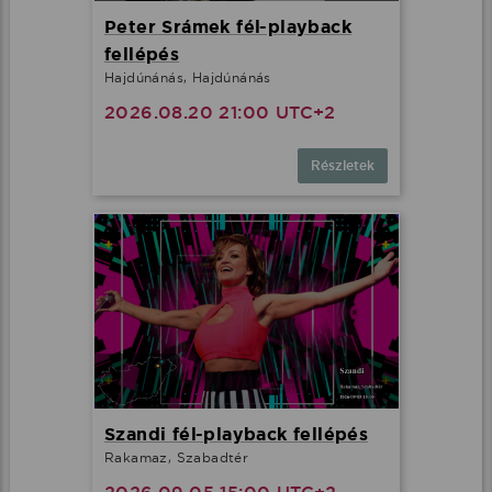
Peter Srámek fél-playback
fellépés
Hajdúnánás, Hajdúnánás
2026.08.20 21:00 UTC+2
Részletek
Szandi fél-playback fellépés
Rakamaz, Szabadtér