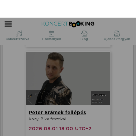
Nyári Edit fellépés
Söréd, Sörédi közösségi színtér
2026.08.01 18:00 UTC+2
Részletek
Peter Srámek fellépés
Kóny, Bika fesztivál
2026.08.01 18:00 UTC+2