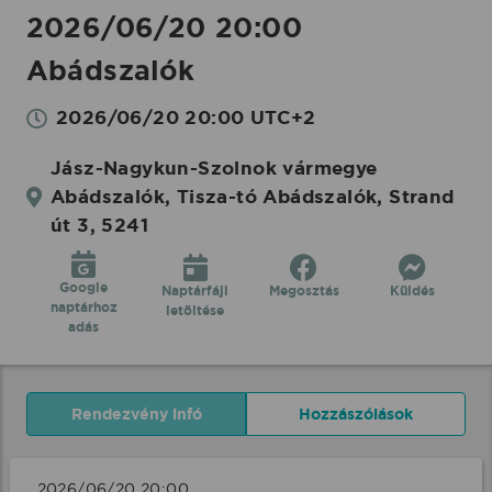
2026/06/20 20:00
Abádszalók
2026/06/20 20:00 UTC+2
Jász-Nagykun-Szolnok vármegye
Abádszalók, Tisza-tó Abádszalók, Strand
út 3, 5241
Google
Naptárfájl
Megosztás
Küldés
naptárhoz
letöltése
adás
Rendezvény infó
Hozzászólások
2026/06/20 20:00 