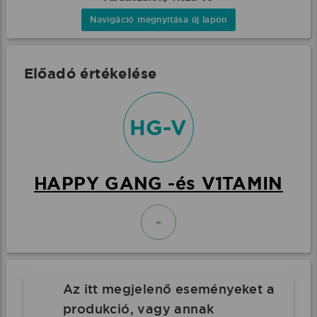
Navigáció megnyitása új lapon
Előadó értékelése
HG-V
HAPPY GANG -és V1TAMIN
-
Az itt megjelenő eseményeket a
produkció, vagy annak