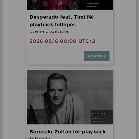
Desperado feat. Timi fél-
playback fellépés
Gyermely, Szabadtér
2026.08.16 00:00 UTC+2
Részletek
Bereczki Zoltán fél-playback