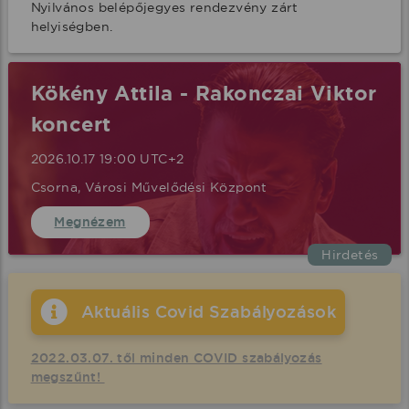
Nyilvános belépőjegyes rendezvény zárt 
helyiségben.
Kökény Attila - Rakonczai Viktor
koncert
2026.10.17 19:00 UTC+2
Csorna, Városi Művelődési Központ
Megnézem
Hirdetés
Aktuális Covid Szabályozások
2022.03.07. től minden COVID szabályozás
megszűnt!