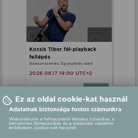
Kocsis Tibor fél-playback
fellépés
Balatonszemes, Egyeztetés alatt
2026.08.17 19:00 UTC+2
Részletek
Ez az oldal cookie-kat használ
Adatainak biztonsága fontos számunkra
Weboldalunk a felhasználói élmény növelése, a
kényelmes felhasználás és a weboldal védelme
érdekében cookie-kat használ.