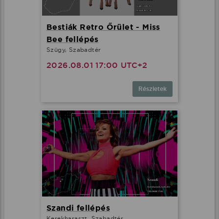
Bestiák Retro Őrület - Miss
Bee fellépés
Szügy, Szabadtér
2026.08.01 17:00 UTC+2
Részletek
Szandi fellépés
Kerekharaszt, Szabadtér