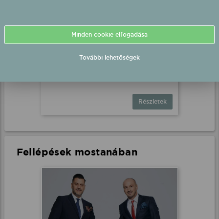
Minden cookie elfogadása
Kocsis Tibor fél-playback
fellépés
További lehetőségek
Barcs, Egyeztetés alatt
2026.08.20 20:00 UTC+2
Részletek
Fellépések mostanában