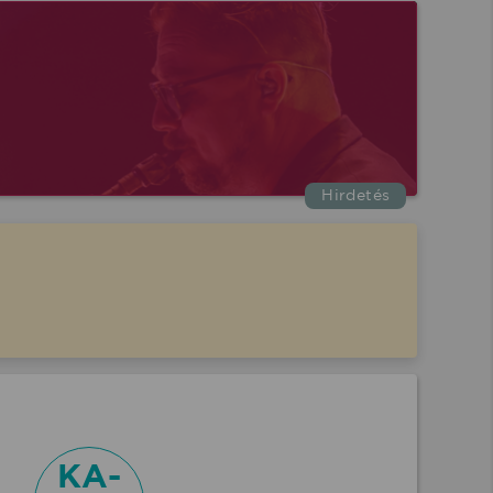
Hirdetés
KA-