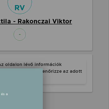
RV
tila - Rakonczai Viktor
-
Az oldalon lévő információk
. Indulás előtt ellenőrizze az adott
 és a
rgyak