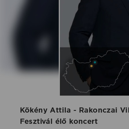
és
Jazz
Fesztivál
élő
koncert
-
2025.07.05.
Kökény Attila - Rakonczai V
|
Fesztivál élő koncert
Koncertbooking