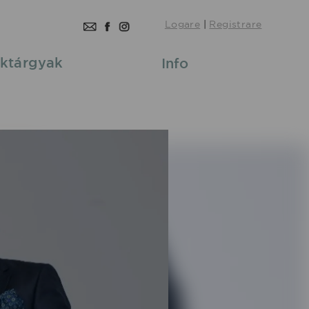
Logare
|
Registrare
ktárgyak
Info