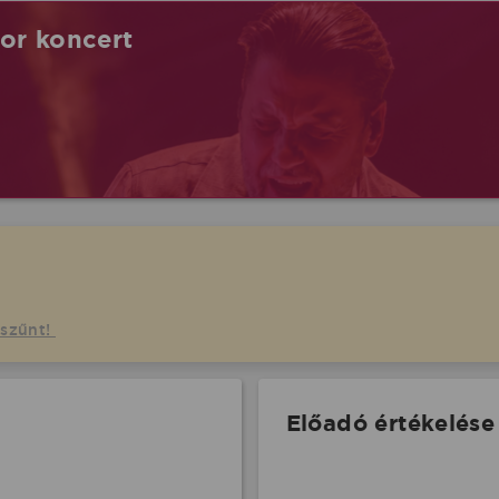
tor koncert
gszűnt!
Előadó értékelése