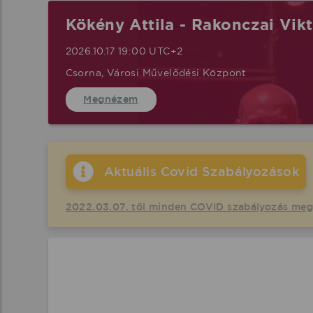
Kökény Attila - Rakonczai Vik
2026.10.17 19:00 UTC+2
Csorna, Városi Művelődési Központ
Megnézem
Aktuális Covid Szabályozások
2022.03.07. től minden COVID szabályozás me