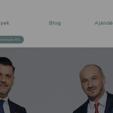
yek
Blog
Ajándé
Kökény Attila - Rakonczai Viktor 2025/07/05 21:00 Dunakeszi Bor és Jazz Fesztivál élő koncert