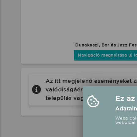
Dunakeszi, Bor és Jazz Fes
Navigáció megnyitása új l
Az itt megjelenő eseményeket a 
valódiságáért a Koncertbooking.
Ez az
település vagy eseményhelyszín
Adatain
Weboldalu
weboldal 
Köké