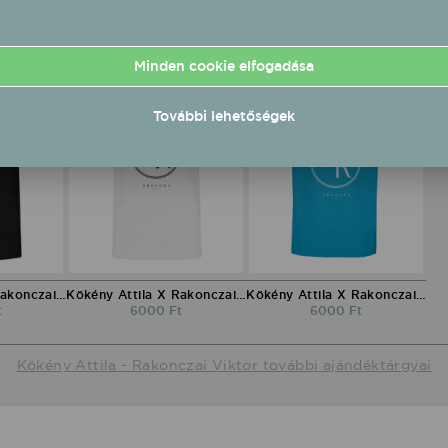
Minden cookie elfogadása
További lehetőségek
Kökény Attila X Rakonczai Viktor környakú póló fekete
Kökény Attila X Rakonczai Viktor környakú póló fehér
Kökény Attila X Rakonczai Viktor környakú póló kék
t
6000 Ft
6000 Ft
Kökény Attila - Rakonczai Viktor további ajándéktárgyai