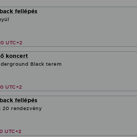
yback fellépés
nyúl
00 UTC+2
ő koncert
nderground Black terem
00 UTC+2
yback fellépés
s 20 rendezvény
30 UTC+2