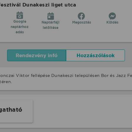
esztivál Dunakeszi liget utca
Google
Naptárfájl
Megosztás
Küldés
naptárhoz
letöltése
adás
Rendezvény infó
Hozzászólások
onczai Viktor fellépése Dunakeszi településen Bor és Jazz Fe
téren.
gatható