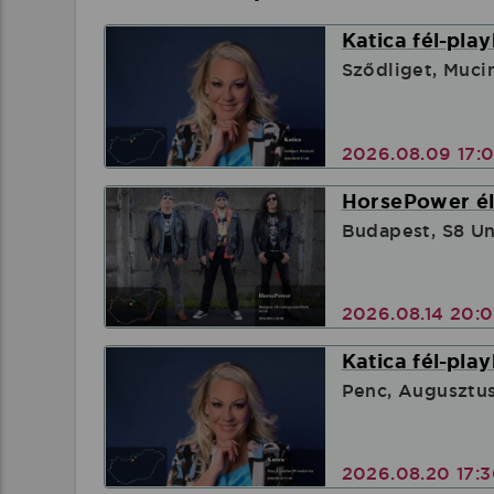
Katica fél-pla
Sződliget, Muci
2026.08.09 17:
HorsePower él
Budapest, S8 U
2026.08.14 20:
Katica fél-pla
Penc, Augusztu
2026.08.20 17: