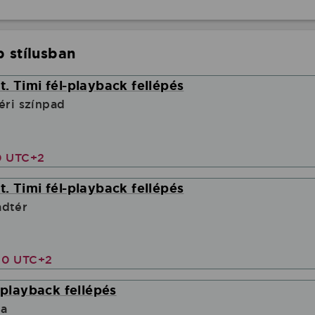
 stílusban
. Timi fél-playback fellépés
éri színpad
0 UTC+2
. Timi fél-playback fellépés
adtér
00 UTC+2
-playback fellépés
ya