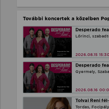
További koncertek a közelben Pop
Desperado feat
Lőrinci, szabadt
2026.08.15 15:3
Desperado feat
Gyermely, Szab
2026.08.16 00:
Tolvai Reni fél
Tordas, Focipál