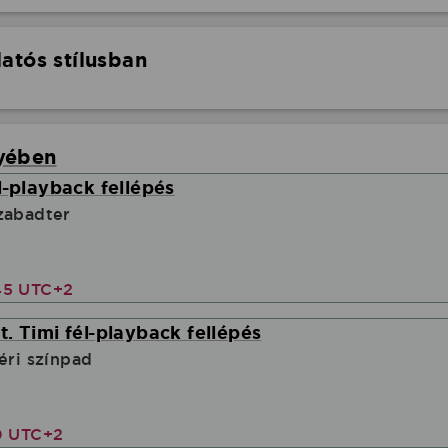
atós stílusban
yében
l-playback fellépés
zabadter
45 UTC+2
. Timi fél-playback fellépés
éri színpad
0 UTC+2