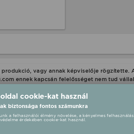
produkció, vagy annak képviselője rögzítette. 
com ennek kapcsán felelősséget nem tud vállalni
 oldalán is a rendezvény paramétereit.
 oldal cookie-kat használ
ak biztonsága fontos számunkra
nk a felhasználói élmény növelése, a kényelmes felhasználás
védelme érdekében cookie-kat használ.