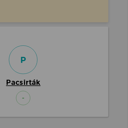
P
Pacsirták
-