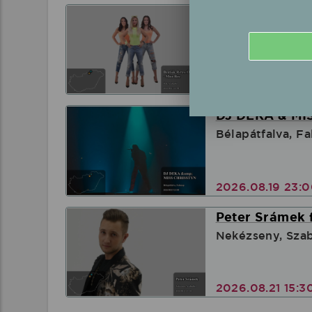
Bestiák Retro 
Ózd, Szabadtér
2026.08.15 16:
DJ DEKA & MIS
Bélapátfalva, F
2026.08.19 23:
Peter Srámek f
Nekézseny, Sza
2026.08.21 15:3