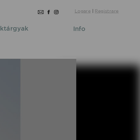
Logare
|
Registrare
ktárgyak
Info