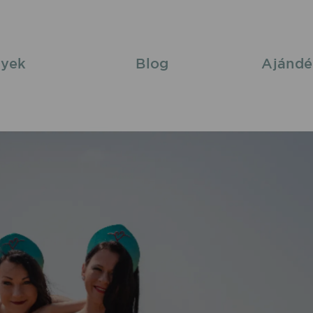
yek
Blog
Ajándé