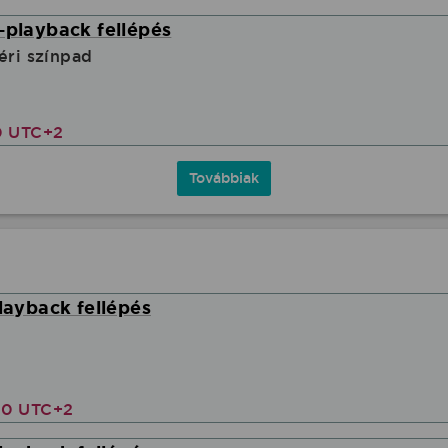
-playback fellépés
éri színpad
0 UTC+2
Továbbiak
playback fellépés
00 UTC+2