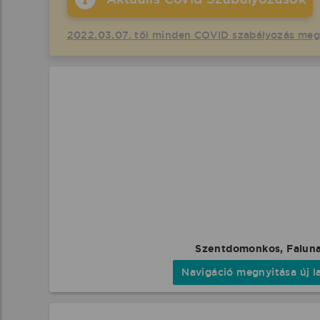
2022.03.07. től minden COVID szabályozás me
Szentdomonkos, Falun
Navigáció megnyitása új l