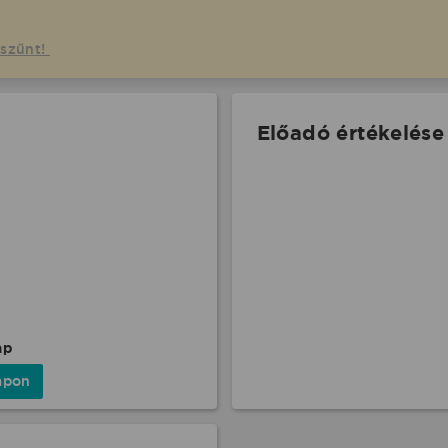
gszűnt!
Előadó értékelése
ap
apon