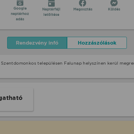
Google
Naptárfájl
Megosztás
Küldés
naptárhoz
letöltése
adás
Rendezvény infó
Hozzászólások
e Szentdomonkos településen Falunap helyszínen kerül megre
gatható