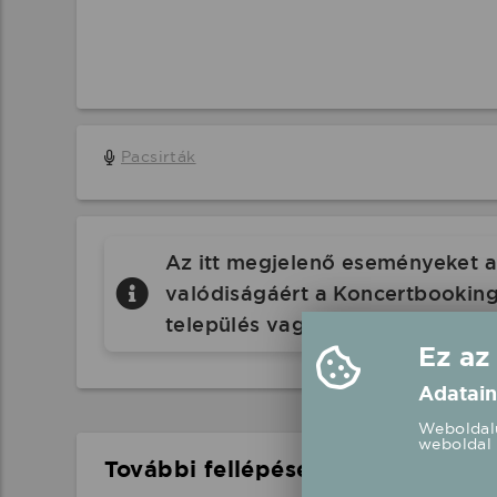
Pacsirták
Az itt megjelenő eseményeket a 
valódiságáért a Koncertbooking.
település vagy eseményhelyszín
Ez az
Adatain
Weboldalu
weboldal 
További fellépések a közelben