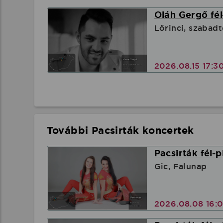
Oláh Gergő fél
Lőrinci, szabadt
2026.08.15 17:3
További Pacsirták koncertek
Pacsirták fél-
Gic, Falunap
2026.08.08 16: