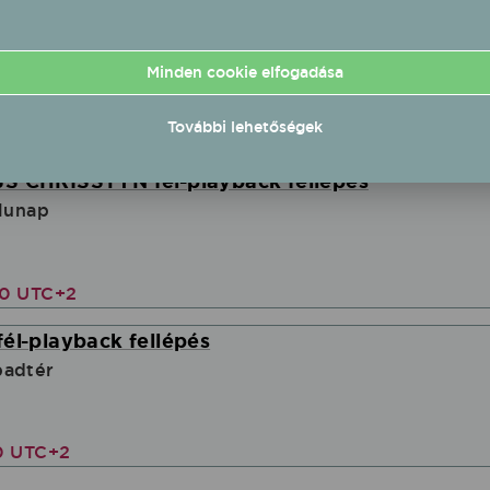
Őrület - Miss Bee fél-playback fellépés
Minden cookie elfogadása
További lehetőségek
00 UTC+2
S CHRISSTYN fél-playback fellépés
alunap
00 UTC+2
él-playback fellépés
badtér
0 UTC+2