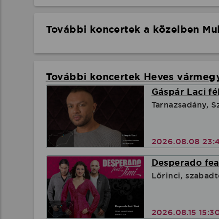
További koncertek a közelben Mul
További koncertek Heves vármeg
Gáspár Laci fé
Tarnazsadány, S
2026.08.08 23:
Desperado feat
Lőrinci, szabadt
2026.08.15 15:3