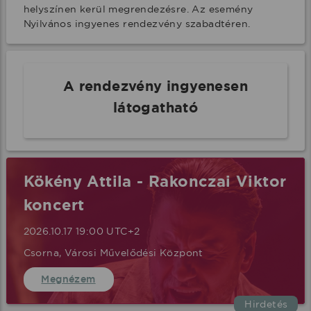
helyszínen kerül megrendezésre. Az esemény 
Nyilvános ingyenes rendezvény szabadtéren.
A rendezvény ingyenesen
látogatható
Kökény Attila - Rakonczai Viktor
koncert
2026.10.17 19:00 UTC+2
Csorna, Városi Művelődési Központ
Megnézem
Hirdetés