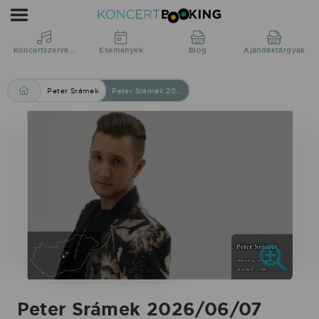
Peter
Srámek
2026/06/07
Koncertszervezés
Események
Blog
Ajándéktárgyak
19:00
Albertirsa
Peter Srámek
Peter Srámek 2026/06/07 19:00 Albertirsa Szabadtér fellépés
Szabadtér
fellépés
-
2026.06.07.
|
Koncertbooking
Peter Srámek 2026/06/07