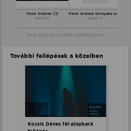
Peter Srámek CD
Peter Srámek környakú póló
6000 Ft
6000 Ft
Peter Srámek további ajándéktárgyai
További fellépések a közelben
Kocsis Dénes fél-playback