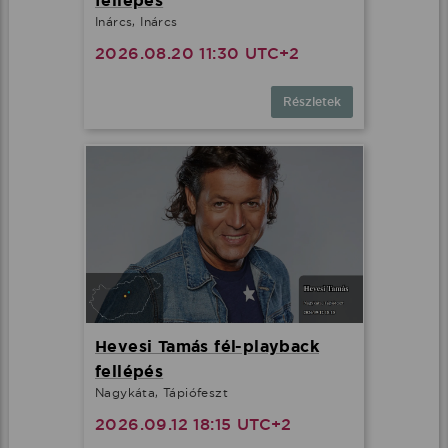
fellépés
Inárcs, Inárcs
2026.08.20 11:30 UTC+2
Részletek
Hevesi Tamás fél-playback
fellépés
Nagykáta, Tápiófeszt
2026.09.12 18:15 UTC+2