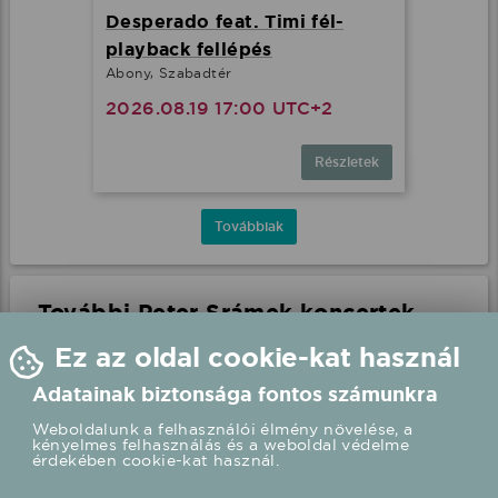
Desperado feat. Timi fél-
playback fellépés
Abony, Szabadtér
2026.08.19 17:00 UTC+2
Részletek
Továbbiak
További Peter Srámek koncertek
Ez az oldal cookie-kat használ
Adatainak biztonsága fontos számunkra
Weboldalunk a felhasználói élmény növelése, a
kényelmes felhasználás és a weboldal védelme
érdekében cookie-kat használ.