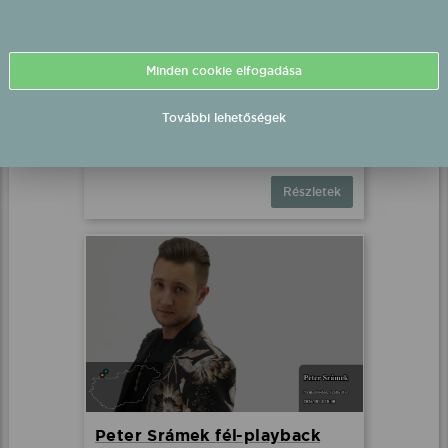
Peter Srámek fél-playback
Minden cookie elfogadása
fellépés
Röszke, Röszke Sportpálya
További lehetőségek
2026.08.07 21:00 UTC+2
Részletek
Peter Srámek fél-playback