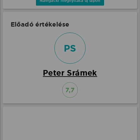
Navigáció megnyitása új lapon
Előadó értékelése
PS
Peter Srámek
7,7