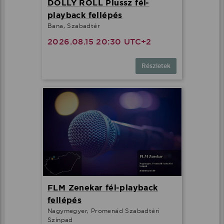
DOLLY ROLL Plussz fél-
playback fellépés
Bana, Szabadtér
2026.08.15 20:30 UTC+2
Részletek
FLM Zenekar fél-playback
fellépés
Nagymegyer, Promenád Szabadtéri
Színpad