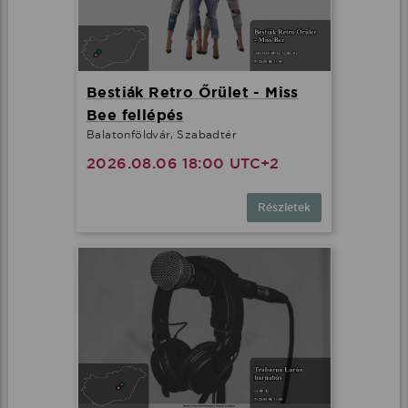
Bestiák Retro Őrület - Miss
Bee fellépés
Balatonföldvár, Szabadtér
2026.08.06 18:00 UTC+2
Részletek