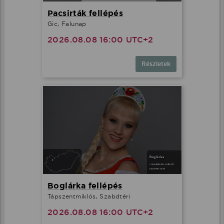
Pacsirták fellépés
Gic, Falunap
2026.08.08 16:00 UTC+2
Részletek
Boglárka fellépés
Tápszentmiklós, Szabdtéri
2026.08.08 16:00 UTC+2