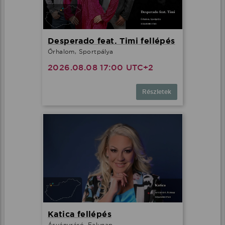
Desperado feat. Timi fellépés
Őrhalom, Sportpálya
2026.08.08 17:00 UTC+2
Részletek
Katica fellépés
Ásványráró, Falunap