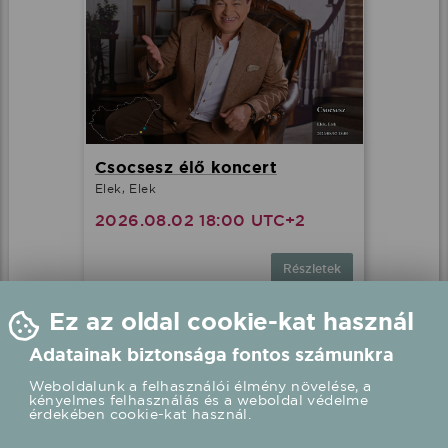
Csocsesz élő koncert
Elek, Elek
2026.08.02 18:00 UTC+2
Részletek
Ez az oldal cookie-kat használ
Adatainak biztonsága fontos számunkra
Weboldalunk a felhasználói élmény növelése, a
kényelmes felhasználás és a weboldal védelme
érdekében cookie-kat használ.