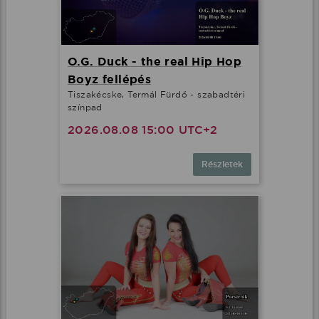
O.G. Duck - the real Hip Hop
Boyz fellépés
Tiszakécske, Termál Fürdő - szabadtéri
színpad
2026.08.08 15:00 UTC+2
Részletek