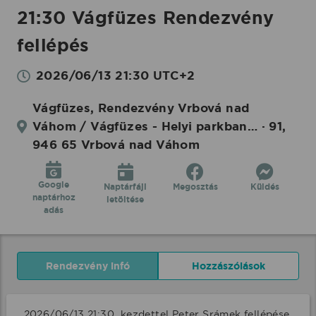
21:30 Vágfüzes Rendezvény
fellépés
2026/06/13 21:30 UTC+2
Vágfüzes, Rendezvény Vrbová nad
Váhom / Vágfüzes - Helyi parkban… · 91,
946 65 Vrbová nad Váhom
Google
Naptárfájl
Megosztás
Küldés
naptárhoz
letöltése
adás
Rendezvény infó
Hozzászólások
2026/06/13 21:30  kezdettel Peter Srámek fellépése 