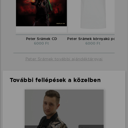
Peter Srámek CD
Peter Srámek környakú póló
6000 Ft
6000 Ft
Peter Srámek további ajándéktárgyai
További fellépések a közelben