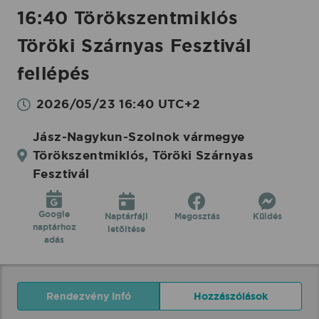
16:40 Törökszentmiklós
Töröki Szárnyas Fesztivál
fellépés
2026/05/23 16:40 UTC+2
Jász-Nagykun-Szolnok vármegye
Törökszentmiklós, Töröki Szárnyas
Fesztivál
Google
Naptárfájl
Megosztás
Küldés
naptárhoz
letöltése
adás
Rendezvény infó
Hozzászólások