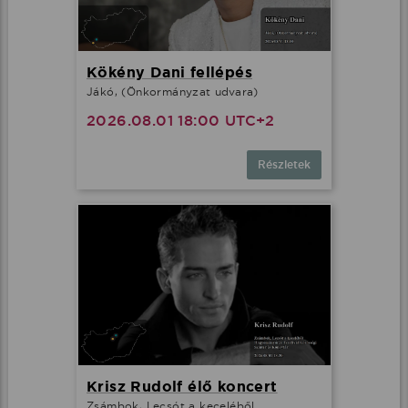
Kökény Dani fellépés
Jákó, (Önkormányzat udvara)
2026.08.01 18:00 UTC+2
Részletek
Krisz Rudolf élő koncert
Zsámbok, Lecsót a keceléből