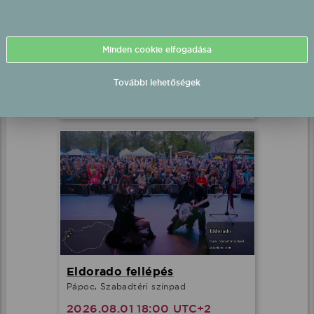
Szabó Ádám fellépés
Nagyvenyim, Liget
Minden cookie elfogadása
2026.08.01 17:15 UTC+2
További lehetőségek
Részletek
Eldorado fellépés
Pápoc, Szabadtéri színpad
2026.08.01 18:00 UTC+2