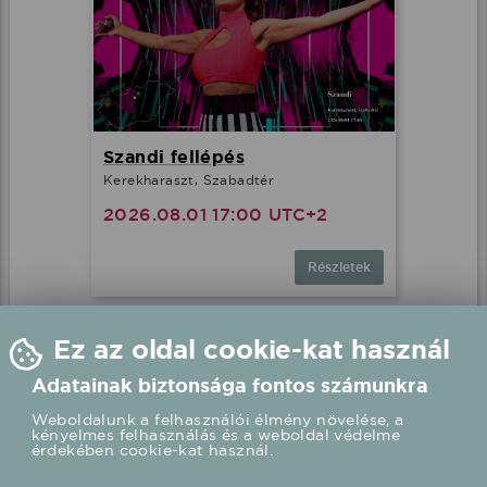
Szandi fellépés
Kerekharaszt, Szabadtér
2026.08.01 17:00 UTC+2
Részletek
Ez az oldal cookie-kat használ
Adatainak biztonsága fontos számunkra
Weboldalunk a felhasználói élmény növelése, a
kényelmes felhasználás és a weboldal védelme
érdekében cookie-kat használ.