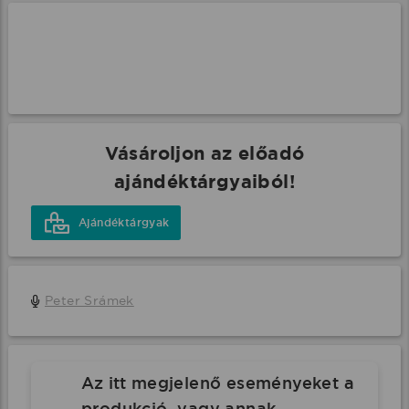
Vásároljon az előadó
ajándéktárgyaiból!
Ajándéktárgyak
Peter Srámek
Az itt megjelenő eseményeket a
produkció, vagy annak