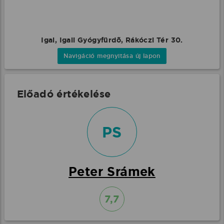
Igal, Igali Gyógyfürdõ, Rákóczi Tér 30.
Navigáció megnyitása új lapon
Előadó értékelése
PS
Peter Srámek
7,7