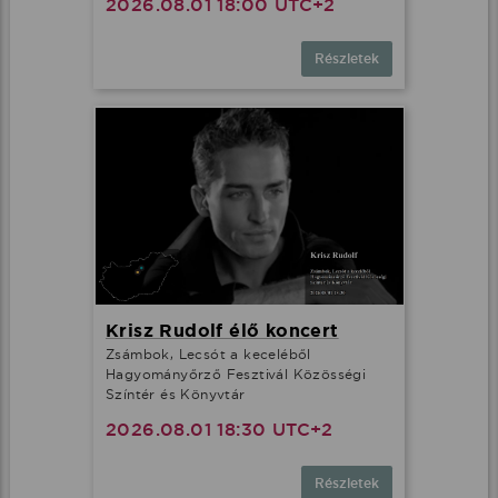
2026.08.01 18:00 UTC+2
Részletek
Krisz Rudolf élő koncert
Zsámbok, Lecsót a keceléből
Hagyományőrző Fesztivál Közösségi
Színtér és Könyvtár
2026.08.01 18:30 UTC+2
Részletek