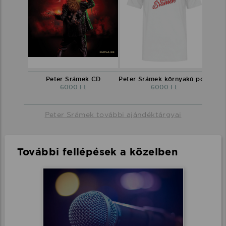
Peter Srámek CD
Peter Srámek környakú póló
6000 Ft
6000 Ft
Peter Srámek további ajándéktárgyai
További fellépések a közelben