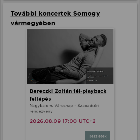
További koncertek Somogy
vármegyében
Bereczki Zoltán fél-playback
fellépés
Nagybajom, Városnap - Szabadtéri
rendezvény
2026.08.09 17:00 UTC+2
Részletek