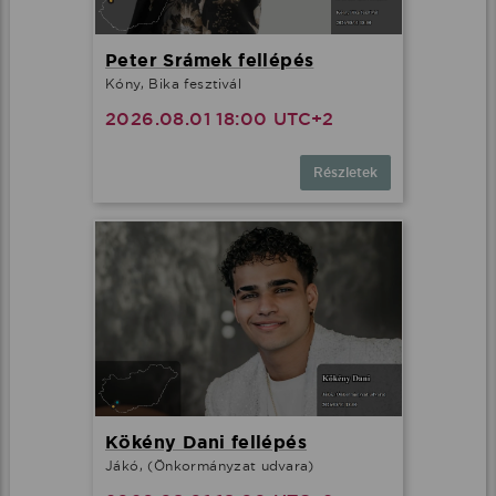
Peter Srámek fellépés
Kóny, Bika fesztivál
2026.08.01 18:00 UTC+2
Részletek
Kökény Dani fellépés
Jákó, (Önkormányzat udvara)