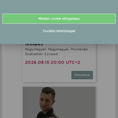
Minden cookie elfogadása
További lehetőségek
Peter Srámek fél-playback
fellépés
Nagymegyer, Nagymegyer, Promenád
Szabadtéri Színpad
2026.08.15 20:00 UTC+2
Részletek