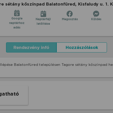
 sétány kőszínpad Balatonfüred, Kisfaludy u. 1. K
Google
Naptárfájl
Megosztás
Küldés
naptárhoz
letöltése
adás
Rendezvény infó
Hozzászólások
llépése Balatonfüred településen Tagore sétány kőszínpad he
gatható