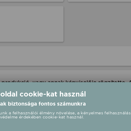
produkció, vagy annak képviselője rögzítette. 
com ennek kapcsán felelősséget nem tud vállalni
 oldal cookie-kat használ
 oldalán is a rendezvény paramétereit.
ak biztonsága fontos számunkra
nk a felhasználói élmény növelése, a kényelmes felhasználás
védelme érdekében cookie-kat használ.