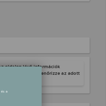
Az oldalon lévő információk
. Indulás előtt ellenőrizze az adott
 és a