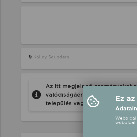
Kállay Saunders
Az itt megjelenő eseményeket a 
valódiságáért a Koncertbooking.
Ez az
település vagy eseményhelyszín
Adatain
Weboldalu
weboldal 