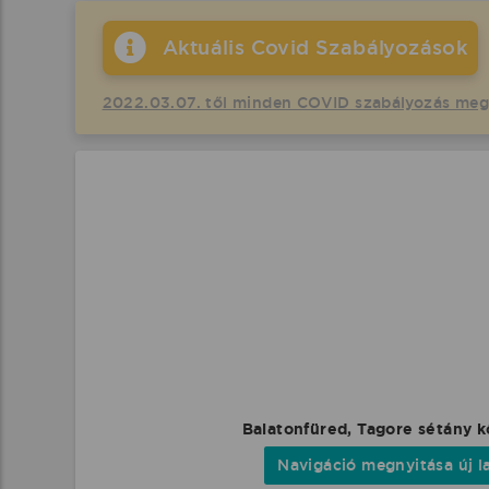
Aktuális Covid Szabályozások
2022.03.07. től minden COVID szabályozás me
Balatonfüred, Tagore sétány 
Navigáció megnyitása új l