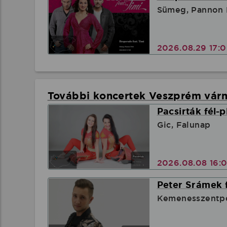
Sümeg, Pannon 
2026.08.29 17:
További koncertek Veszprém vá
Pacsirták fél-
Gic, Falunap
2026.08.08 16:
Peter Srámek f
Kemenesszentpé