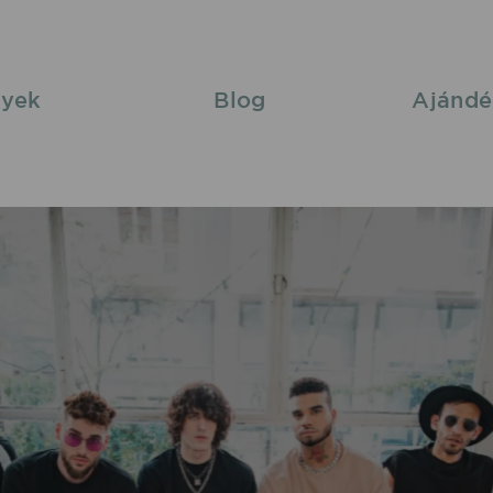
yek
Blog
Ajándé