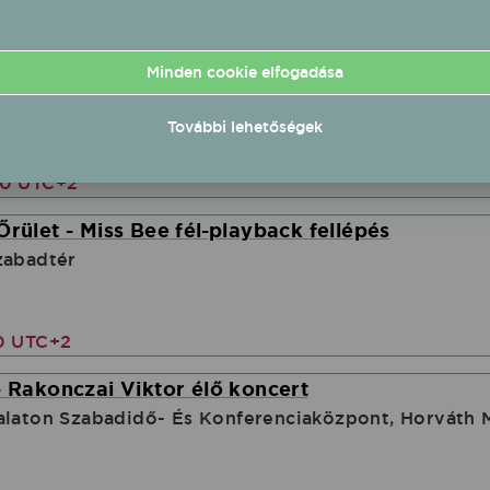
s V1TAMIN fél-playback fellépés
Minden cookie elfogadása
alatONkoncert.hu
További lehetőségek
00 UTC+2
Őrület - Miss Bee fél-playback fellépés
zabadtér
00 UTC+2
- Rakonczai Viktor élő koncert
alaton Szabadidő- És Konferenciaközpont, Horváth 