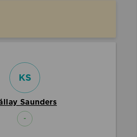
KS
állay Saunders
-