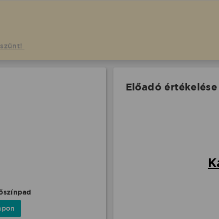
gszűnt!
Előadó értékelése
K
kőszínpad
apon