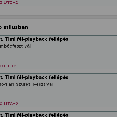
30 UTC+2
 stílusban
. Timi fél-playback fellépés
mbócfesztivál
0 UTC+2
. Timi fél-playback fellépés
oglári Szüreti Fesztivál
40 UTC+2
. Timi fél-playback fellépés