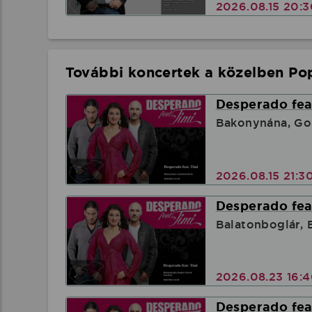
2026.08.15 20:
További koncertek a közelben Pop
Desperado feat
Bakonynána, Go
2026.08.15 21:3
Desperado feat
Balatonboglár, B
2026.08.23 16:
Desperado feat