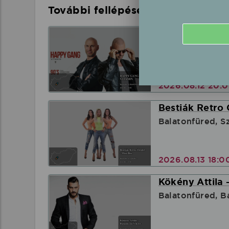
További fellépések a közelben
HAPPY GANG -é
Balatonfüred, B
2026.08.12 20:
Bestiák Retro 
Balatonfüred, S
2026.08.13 18:
Kökény Attila 
Balatonfüred, B