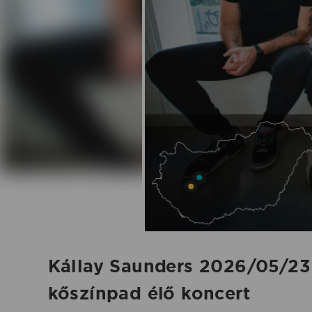
koncert
-
2026.05.23.
|
Koncertbooking
Kállay Saunders 2026/05/23
kőszínpad élő koncert