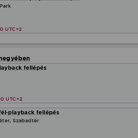
Park
00 UTC+2
rmegyében
playback fellépés
00 UTC+2
él-playback fellépés
ter, Szabadtér