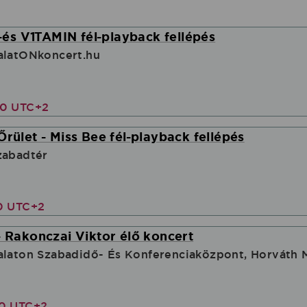
s V1TAMIN fél-playback fellépés
alatONkoncert.hu
00 UTC+2
Őrület - Miss Bee fél-playback fellépés
zabadtér
00 UTC+2
- Rakonczai Viktor élő koncert
alaton Szabadidő- És Konferenciaközpont, Horváth 
30 UTC+2