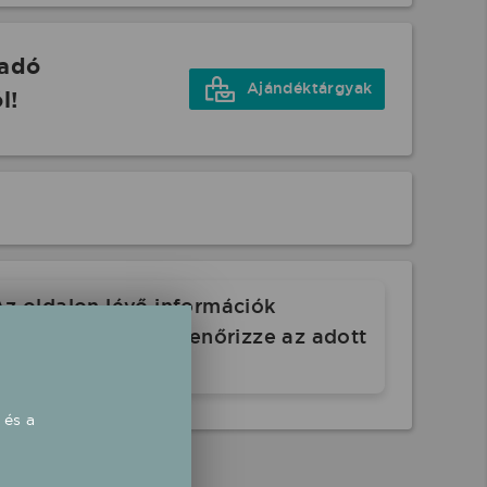
őadó
Ajándéktárgyak
l!
Az oldalon lévő információk
. Indulás előtt ellenőrizze az adott
 és a