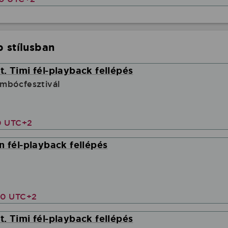
 stílusban
. Timi fél-playback fellépés
mbócfesztivál
0 UTC+2
n fél-playback fellépés
00 UTC+2
. Timi fél-playback fellépés