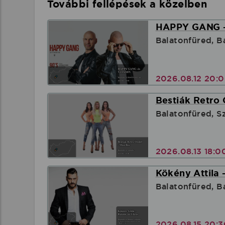
További fellépések a közelben
HAPPY GANG -é
Balatonfüred, B
2026.08.12 20:
Bestiák Retro 
Balatonfüred, S
2026.08.13 18:
Kökény Attila 
Balatonfüred, B
2026.08.15 20: