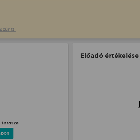
gszűnt!
Előadó értékelése
 terasza
apon