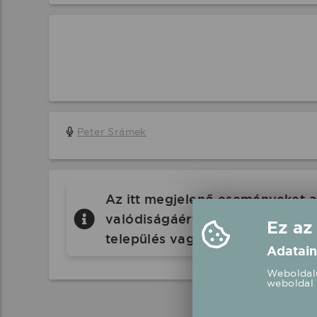
Peter Srámek
Az itt megjelenő eseményeket a 
valódiságáért a Koncertbooking.
Ez az
település vagy eseményhelyszín
Adatain
Weboldalu
weboldal 