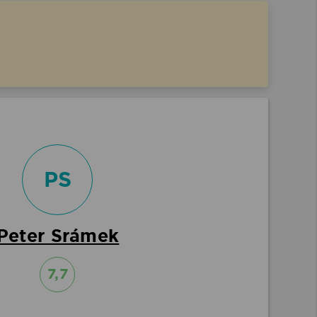
PS
Peter Srámek
7,7