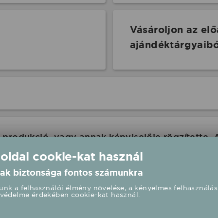
Vásároljon az el
ajándéktárgyaibó
produkció, vagy annak képviselője rögzítette. 
com ennek kapcsán felelősséget nem tud vállalni
 oldal cookie-kat használ
 oldalán is a rendezvény paramétereit.
ak biztonsága fontos számunkra
nk a felhasználói élmény növelése, a kényelmes felhasználás
védelme érdekében cookie-kat használ.