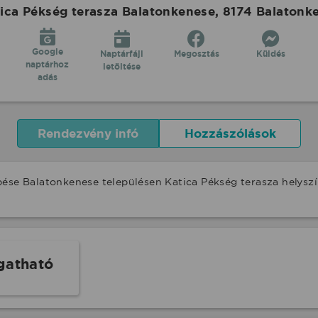
ca Pékség terasza Balatonkenese, 8174 Balatonke
Google
Naptárfájl
Megosztás
Küldés
naptárhoz
letöltése
adás
Rendezvény infó
Hozzászólások
pése Balatonkenese településen Katica Pékség terasza helysz
gatható