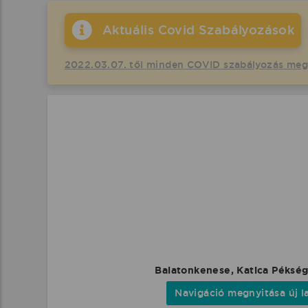
Aktuális Covid Szabályozások
2022.03.07. től minden COVID szabályozás me
Balatonkenese, Katica Pékség
Navigáció megnyitása új l