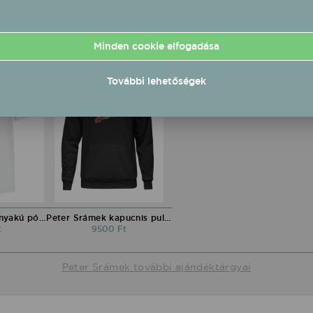
Peter Srámek ajándéktárgyak
Minden cookie elfogadása
További lehetőségek
Peter Srámek környakú póló
Peter Srámek kapucnis pulóver
t
9500 Ft
Peter Srámek további ajándéktárgyai