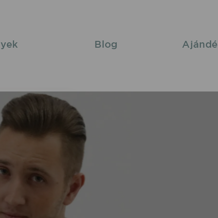
yek
Blog
Ajándé