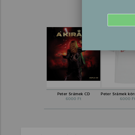
Peter Srámek CD
6000 Ft
6000 F