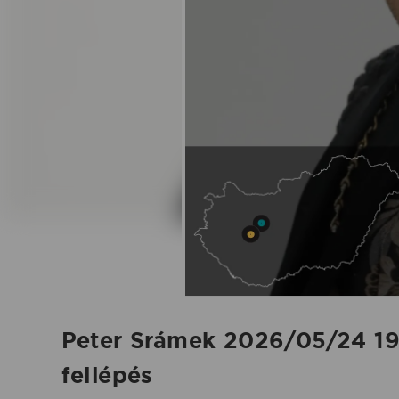
-
2026.05.24.
|
Koncertbooking
Peter Srámek 2026/05/24 19
fellépés